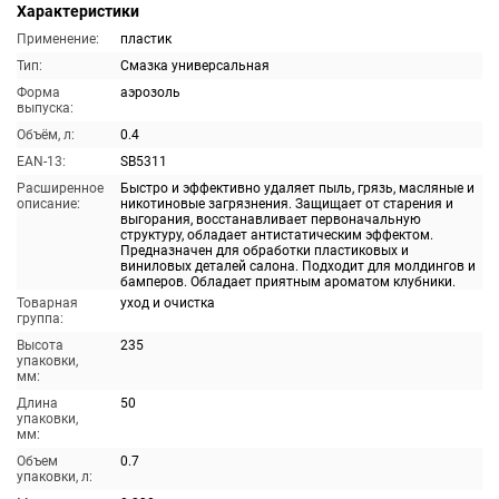
Характеристики
Применение:
пластик
Тип:
Смазка универсальная
Форма
аэрозоль
выпуска:
Объём, л:
0.4
EAN-13:
SB5311
Расширенное
Быстро и эффективно удаляет пыль, грязь, масляные и
описание:
никотиновые загрязнения. Защищает от старения и
выгорания, восстанавливает первоначальную
структуру, обладает антистатическим эффектом.
Предназначен для обработки пластиковых и
виниловых деталей салона. Подходит для молдингов и
бамперов. Обладает приятным ароматом клубники.
Товарная
уход и очистка
группа:
Высота
235
упаковки,
мм:
Длина
50
упаковки,
мм:
Объем
0.7
упаковки, л: