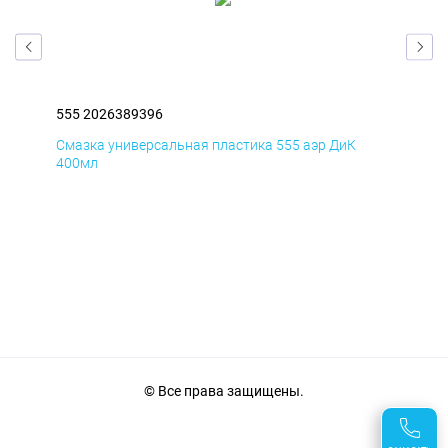
555 2026389396
555
Смазка универсальная пластика 555 аэр ДиК
Сма
400мл
40
© Все права защищены.