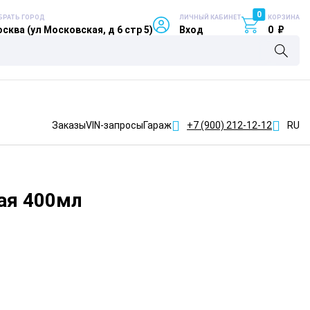
0
БРАТЬ ГОРОД
ЛИЧНЫЙ КАБИНЕТ
КОРЗИНА
сква (ул Московская, д 6 стр 5)
Вход
0
₽
Заказы
VIN-запросы
Гараж
+7 (900)
212-12-12
RU
ая 400мл