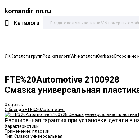
komandir-nn.ru
Каталоги
ЛК
Каталоги групп
Ред.каталоги
Wh-каталоги
Carbase
Сторонние 
FTE%20Automotive
2100928
Смазка универсальная пластик
0 оценок
О бренде FTE%20Automotive
Расширенная гарантия при установке детали в н
Характеристики
Применение:
пластик
Тип:
Смазка универсальная