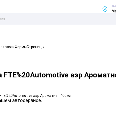
ВЫ
Мо
каталоги
Формы
Страницы
а FTE%20Automotive аэр Ароматн
ашем автосервисе.