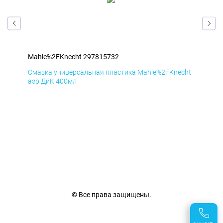
Mahle%2FKnecht 297815732
Mah
cht
Смазка универсальная пластика Mahle%2FKnecht
Сма
аэр ДиК 400мл
аэр
© Все права защищены.