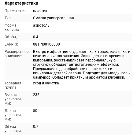
Характеристики
Применение:
пластик
Тип:
Смазка универсальная
Форма
аэрозоль
выпуска:
Объём, л:
0.4
EAN-13:
081PI00106000
Расширенное
Быстро и эффективно удаляет пыль, грязь, масляные и
описание:
никотиновые загрязнения. Защищает от старения и
выгорания, восстанавливает первоначальную
структуру, обладает антистатическим эффектом.
Предназначен для обработки пластиковых и
виниловых деталей салона. Подходит для молдингов и
бамперов. Обладает приятным ароматом клубники.
Товарная
уход и очистка
группа:
Высота
235
упаковки,
мм:
Длина
50
упаковки,
мм:
Объем
0.7
упаковки, л: