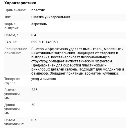
Характеристики
Применение:
пластик
Тип:
Смазка универсальная
Форма
аэрозоль
выпуска:
Объём, л:
0.4
EAN-13:
099PL10146050
Расширенное
Быстро и эффективно удаляет пыль, грязь, масляные и
описание:
никотиновые загрязнения. Защищает от старения и
выгорания, восстанавливает первоначальную
структуру, обладает антистатическим эффектом.
Предназначен для обработки пластиковых и
виниловых деталей салона. Подходит для молдингов и
бамперов. Обладает приятным ароматом клубники.
Товарная
уход и очистка
группа:
Высота
235
упаковки,
мм:
Длина
50
упаковки,
мм:
Объем
0.7
упаковки, л: