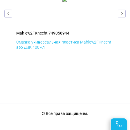
Mahle%2FKnecht 749058944
Mah
cht
Смазка универсальная пластика Mahle%2FKnecht
Сма
аэр ДиК 400мл
аэр
© Все права защищены.