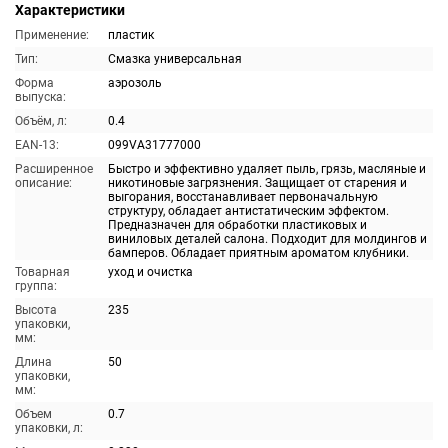
Характеристики
Применение:
пластик
Тип:
Смазка универсальная
Форма
аэрозоль
выпуска:
Объём, л:
0.4
EAN-13:
099VA31777000
Расширенное
Быстро и эффективно удаляет пыль, грязь, масляные и
описание:
никотиновые загрязнения. Защищает от старения и
выгорания, восстанавливает первоначальную
структуру, обладает антистатическим эффектом.
Предназначен для обработки пластиковых и
виниловых деталей салона. Подходит для молдингов и
бамперов. Обладает приятным ароматом клубники.
Товарная
уход и очистка
группа:
Высота
235
упаковки,
мм:
Длина
50
упаковки,
мм:
Объем
0.7
упаковки, л: