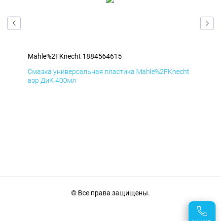
Mahle%2FKnecht 1884564615
Mah
cht
Смазка универсальная пластика Mahle%2FKnecht
Сма
аэр ДиК 400мл
аэр
© Все права защищены.