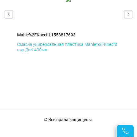
Mahle%2FKnecht 1558817693
Mah
cht
Смазка универсальная пластика Mahle%2FKnecht
Сма
аэр ДиК 400мл
аэр
© Все права защищены.