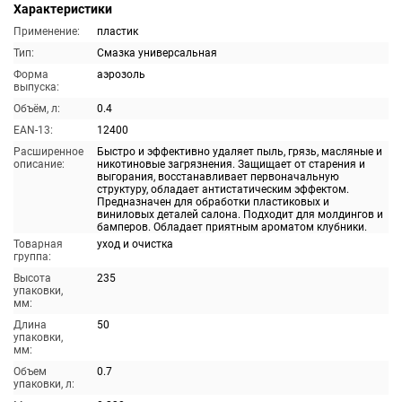
Характеристики
Применение:
пластик
Тип:
Смазка универсальная
Форма
аэрозоль
выпуска:
Объём, л:
0.4
EAN-13:
12400
Расширенное
Быстро и эффективно удаляет пыль, грязь, масляные и
описание:
никотиновые загрязнения. Защищает от старения и
выгорания, восстанавливает первоначальную
структуру, обладает антистатическим эффектом.
Предназначен для обработки пластиковых и
виниловых деталей салона. Подходит для молдингов и
бамперов. Обладает приятным ароматом клубники.
Товарная
уход и очистка
группа:
Высота
235
упаковки,
мм:
Длина
50
упаковки,
мм:
Объем
0.7
упаковки, л: