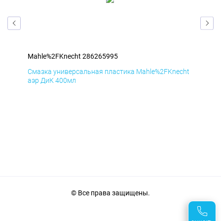
Mahle%2FKnecht 286265995
Mah
cht
Смазка универсальная пластика Mahle%2FKnecht
Сма
аэр ДиК 400мл
аэр
© Все права защищены.