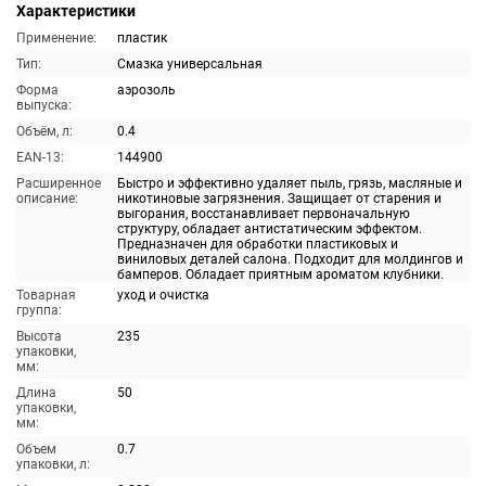
Характеристики
Применение:
пластик
Тип:
Смазка универсальная
Форма
аэрозоль
выпуска:
Объём, л:
0.4
EAN-13:
144900
Расширенное
Быстро и эффективно удаляет пыль, грязь, масляные и
описание:
никотиновые загрязнения. Защищает от старения и
выгорания, восстанавливает первоначальную
структуру, обладает антистатическим эффектом.
Предназначен для обработки пластиковых и
виниловых деталей салона. Подходит для молдингов и
бамперов. Обладает приятным ароматом клубники.
Товарная
уход и очистка
группа:
Высота
235
упаковки,
мм:
Длина
50
упаковки,
мм:
Объем
0.7
упаковки, л: