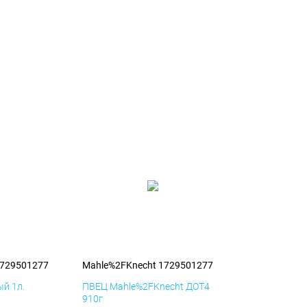
1729501277
Mahle%2FKnecht 1729501277
й 1л.
ПВЕЦ Mahle%2FKnecht ДОТ4
910г