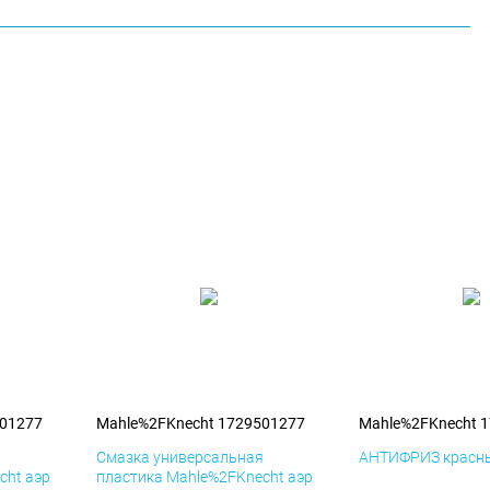
501277
Mahle%2FKnecht 1729501277
Mahle%2FKnecht 
я
Смазка универсальная
АНТИФРИЗ красны
cht аэр
пластика Mahle%2FKnecht аэр