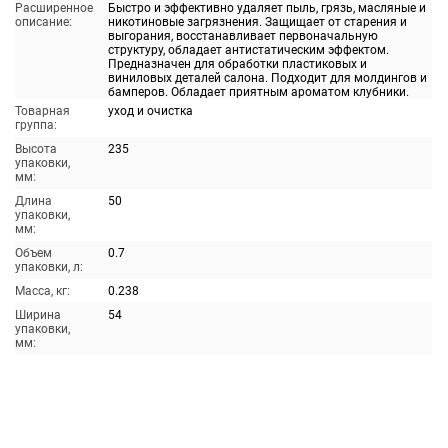
Расширенное
Быстро и эффективно удаляет пыль, грязь, масляные и
описание:
никотиновые загрязнения. Защищает от старения и
выгорания, восстанавливает первоначальную
структуру, обладает антистатическим эффектом.
Предназначен для обработки пластиковых и
виниловых деталей салона. Подходит для молдингов и
бамперов. Обладает приятным ароматом клубники.
Товарная
уход и очистка
группа:
Высота
235
упаковки,
мм:
Длина
50
упаковки,
мм:
Объем
0.7
упаковки, л:
Масса, кг:
0.238
Ширина
54
упаковки,
мм: