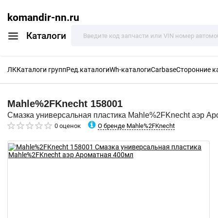
komandir-nn.ru
Каталоги
ЛК
Каталоги групп
Ред.каталоги
Wh-каталоги
Carbase
Сторонние к
Mahle%2FKnecht
158001
Смазка универсальная пластика Mahle%2FKnecht аэр Ар
О бренде Mahle%2FKnecht
0 оценок