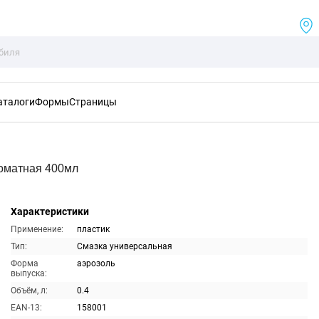
аталоги
Формы
Страницы
оматная 400мл
Характеристики
Применение:
пластик
Тип:
Смазка универсальная
Форма
аэрозоль
выпуска:
Объём, л:
0.4
EAN-13:
158001