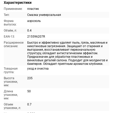
Характеристики
Применение:
пластик
Тип:
Смазка универсальная
Форма
аэрозоль
выпуска:
Объём, л:
0.4
EAN-13:
215596207R
Расширенное
Быстро и эффективно удаляет пыль, грязь, масляные и
описание:
никотиновые загрязнения. Защищает от старения и
выгорания, восстанавливает первоначальную
структуру, обладает антистатическим эффектом.
Предназначен для обработки пластиковых и
виниловых деталей салона. Подходит для молдингов и
бамперов. Обладает приятным ароматом клубники.
Товарная
уход и очистка
группа:
Высота
235
упаковки,
мм:
Длина
50
упаковки,
мм:
Объем
0.7
упаковки, л: