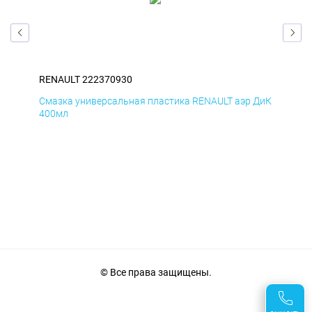
RENAULT 222370930
REN
Смазка универсальная пластика RENAULT аэр ДиК
Сма
400мл
40
© Все права защищены.