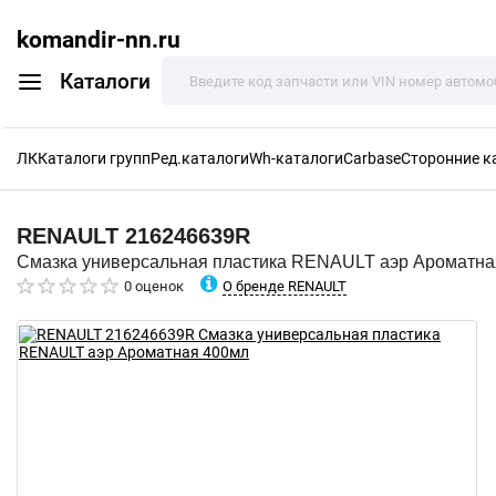
komandir-nn.ru
Каталоги
ЛК
Каталоги групп
Ред.каталоги
Wh-каталоги
Carbase
Сторонние к
RENAULT
216246639R
Смазка универсальная пластика RENAULT аэр Ароматна
О бренде RENAULT
0 оценок