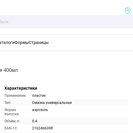
аталоги
Формы
Страницы
я 400мл
Характеристики
Применение:
пластик
Тип:
Смазка универсальная
Форма
аэрозоль
выпуска:
Объём, л:
0.4
EAN-13:
216246639R