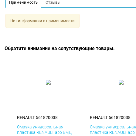
Применимость
Отзывы
Нет информации о применимости
Обратите внимание на сопутствующие товары:
RENAULT 561820038
RENAULT 561820038
Смазка универсальная
Смазка универсальна
пластика RENAULT аэр БмД
пластика RENAULT аэр