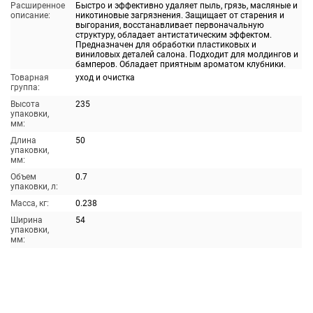
Расширенное
Быстро и эффективно удаляет пыль, грязь, масляные и
описание:
никотиновые загрязнения. Защищает от старения и
выгорания, восстанавливает первоначальную
структуру, обладает антистатическим эффектом.
Предназначен для обработки пластиковых и
виниловых деталей салона. Подходит для молдингов и
бамперов. Обладает приятным ароматом клубники.
Товарная
уход и очистка
группа:
Высота
235
упаковки,
мм:
Длина
50
упаковки,
мм:
Объем
0.7
упаковки, л:
Масса, кг:
0.238
Ширина
54
упаковки,
мм: