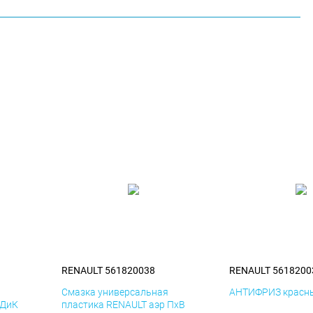
RENAULT 561820038
RENAULT 5618200
я
Смазка универсальная
АНТИФРИЗ красны
 ДиК
пластика RENAULT аэр ПхВ