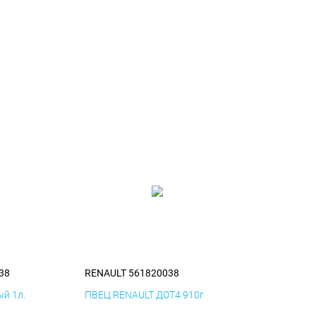
38
RENAULT 561820038
й 1л.
ПВЕЦ RENAULT ДОТ4 910г