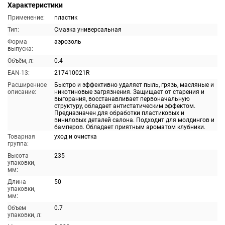
Характеристики
Применение:
пластик
Тип:
Смазка универсальная
Форма
аэрозоль
выпуска:
Объём, л:
0.4
EAN-13:
217410021R
Расширенное
Быстро и эффективно удаляет пыль, грязь, масляные и
описание:
никотиновые загрязнения. Защищает от старения и
выгорания, восстанавливает первоначальную
структуру, обладает антистатическим эффектом.
Предназначен для обработки пластиковых и
виниловых деталей салона. Подходит для молдингов и
бамперов. Обладает приятным ароматом клубники.
Товарная
уход и очистка
группа:
Высота
235
упаковки,
мм:
Длина
50
упаковки,
мм:
Объем
0.7
упаковки, л: