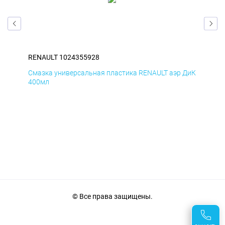
RENAULT 1024355928
REN
Смазка универсальная пластика RENAULT аэр ДиК
Сма
400мл
40
© Все права защищены.