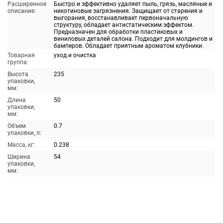
Расширенное
Быстро и эффективно удаляет пыль, грязь, масляные и
описание:
никотиновые загрязнения. Защищает от старения и
выгорания, восстанавливает первоначальную
структуру, обладает антистатическим эффектом.
Предназначен для обработки пластиковых и
виниловых деталей салона. Подходит для молдингов и
бамперов. Обладает приятным ароматом клубники.
Товарная
уход и очистка
группа:
Высота
235
упаковки,
мм:
Длина
50
упаковки,
мм:
Объем
0.7
упаковки, л:
Масса, кг:
0.238
Ширина
54
упаковки,
мм: