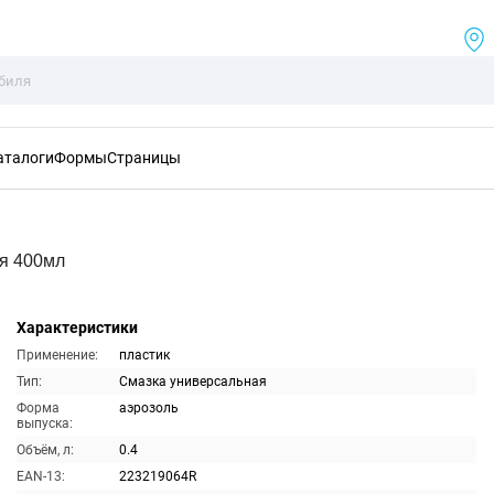
аталоги
Формы
Страницы
я 400мл
Характеристики
Применение:
пластик
Тип:
Смазка универсальная
Форма
аэрозоль
выпуска:
Объём, л:
0.4
EAN-13:
223219064R