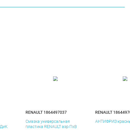
RENAULT 1864497037
RENAULT 1864497
я
Смазка универсальная
АНТИФРИЗ красны
 ДиК
пластика RENAULT аэр ПхВ