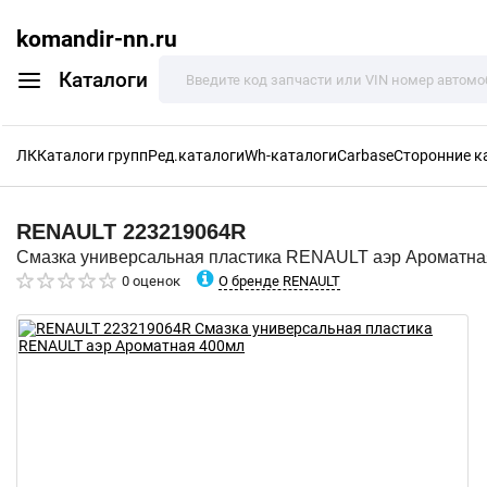
komandir-nn.ru
Каталоги
ЛК
Каталоги групп
Ред.каталоги
Wh-каталоги
Carbase
Сторонние к
RENAULT
223219064R
Смазка универсальная пластика RENAULT аэр Ароматна
О бренде RENAULT
0 оценок