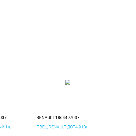
037
RENAULT 1864497037
й 1л.
ПВЕЦ RENAULT ДОТ4 910г