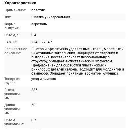
Характеристики
Применение:
пластик
Тип:
Смазка универсальная
Форма
аэрозоль
выпуска:
Объём, л:
0.4
EAN-13:
224332734R
Расширенное
Быстро и эффективно удаляет пыль, грязь, масляные и
описание:
никотиновые загрязнения. Защищает от старения и
выгорания, восстанавливает первоначальную
структуру, обладает антистатическим эффектом.
Предназначен для обработки пластиковых и
виниловых деталей салона. Подходит для молдингов и
бамперов. Обладает приятным ароматом клубники.
Товарная
уход и очистка
группа:
Высота
235
упаковки,
мм:
Длина
50
упаковки,
мм:
Объем
0.7
упаковки, л: