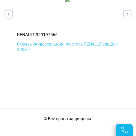
RENAULT 929197566
REN
Смазка универсальная пластика RENAULT аэр ДиК
Сма
400мл
40
© Все права защищены.