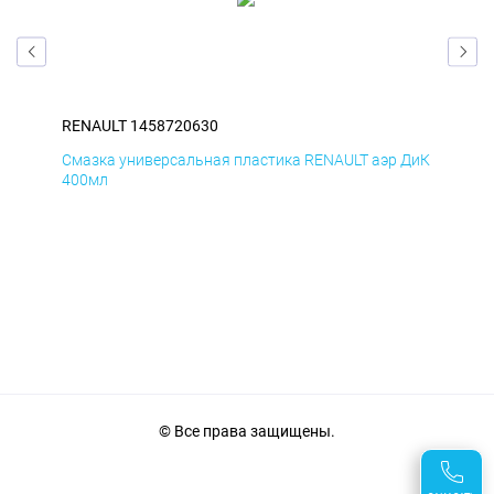
RENAULT 1458720630
REN
Смазка универсальная пластика RENAULT аэр ДиК
Сма
400мл
40
© Все права защищены.