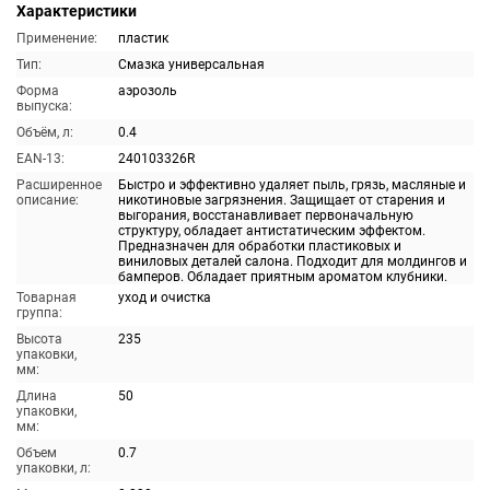
Характеристики
Применение:
пластик
Тип:
Смазка универсальная
Форма
аэрозоль
выпуска:
Объём, л:
0.4
EAN-13:
240103326R
Расширенное
Быстро и эффективно удаляет пыль, грязь, масляные и
описание:
никотиновые загрязнения. Защищает от старения и
выгорания, восстанавливает первоначальную
структуру, обладает антистатическим эффектом.
Предназначен для обработки пластиковых и
виниловых деталей салона. Подходит для молдингов и
бамперов. Обладает приятным ароматом клубники.
Товарная
уход и очистка
группа:
Высота
235
упаковки,
мм:
Длина
50
упаковки,
мм:
Объем
0.7
упаковки, л: