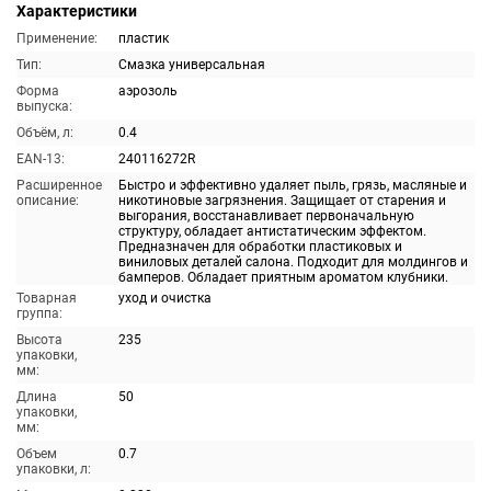
Характеристики
Применение:
пластик
Тип:
Смазка универсальная
Форма
аэрозоль
выпуска:
Объём, л:
0.4
EAN-13:
240116272R
Расширенное
Быстро и эффективно удаляет пыль, грязь, масляные и
описание:
никотиновые загрязнения. Защищает от старения и
выгорания, восстанавливает первоначальную
структуру, обладает антистатическим эффектом.
Предназначен для обработки пластиковых и
виниловых деталей салона. Подходит для молдингов и
бамперов. Обладает приятным ароматом клубники.
Товарная
уход и очистка
группа:
Высота
235
упаковки,
мм:
Длина
50
упаковки,
мм:
Объем
0.7
упаковки, л: