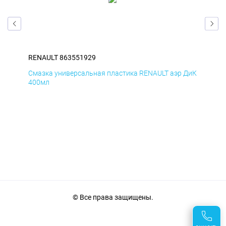
RENAULT 863551929
REN
Смазка универсальная пластика RENAULT аэр ДиК
Сма
400мл
40
© Все права защищены.