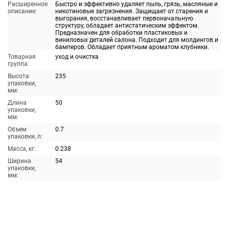
Расширенное
Быстро и эффективно удаляет пыль, грязь, масляные и
описание:
никотиновые загрязнения. Защищает от старения и
выгорания, восстанавливает первоначальную
структуру, обладает антистатическим эффектом.
Предназначен для обработки пластиковых и
виниловых деталей салона. Подходит для молдингов и
бамперов. Обладает приятным ароматом клубники.
Товарная
уход и очистка
группа:
Высота
235
упаковки,
мм:
Длина
50
упаковки,
мм:
Объем
0.7
упаковки, л:
Масса, кг:
0.238
Ширина
54
упаковки,
мм: