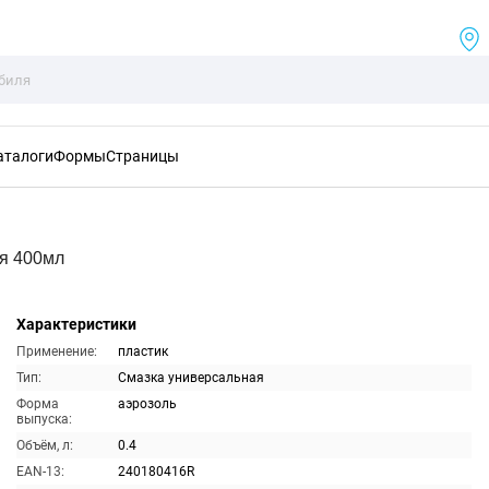
аталоги
Формы
Страницы
я 400мл
Характеристики
Применение:
пластик
Тип:
Смазка универсальная
Форма
аэрозоль
выпуска:
Объём, л:
0.4
EAN-13:
240180416R