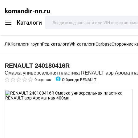
komandir-nn.ru
Каталоги
ЛК
Каталоги групп
Ред.каталоги
Wh-каталоги
Carbase
Сторонние к
RENAULT
240180416R
Смазка универсальная пластика RENAULT аэр Ароматна
О бренде RENAULT
0 оценок