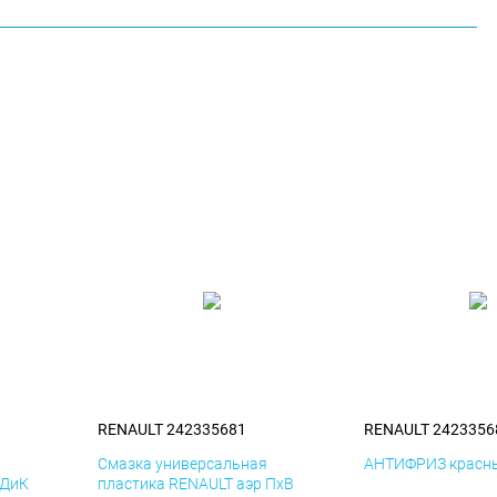
RENAULT 242335681
RENAULT 2423356
я
Смазка универсальная
АНТИФРИЗ красны
 ДиК
пластика RENAULT аэр ПхВ