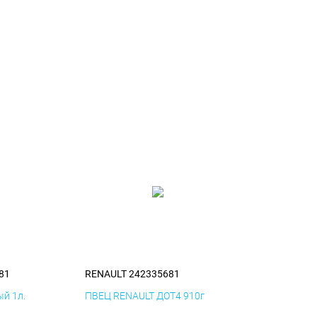
81
RENAULT 242335681
й 1л.
ПВЕЦ RENAULT ДОТ4 910г