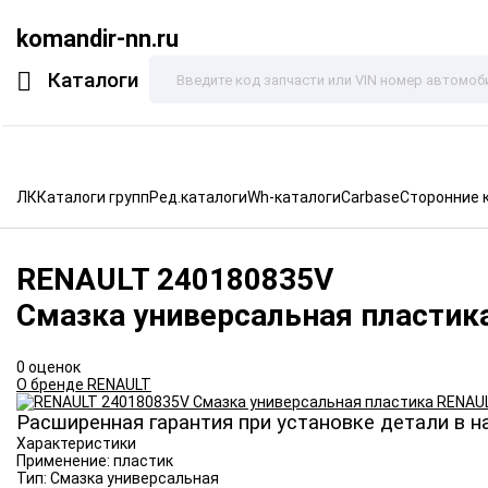
komandir-nn.ru
Каталоги
ЛК
Каталоги групп
Ред.каталоги
Wh-каталоги
Carbase
Сторонние 
RENAULT
240180835V
Смазка универсальная пластик
0 оценок
О бренде RENAULT
Расширенная гарантия при установке детали в н
Характеристики
Применение:
пластик
Тип:
Смазка универсальная