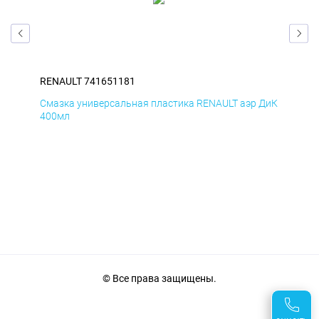
RENAULT 741651181
REN
Смазка универсальная пластика RENAULT аэр ДиК
Сма
400мл
40
© Все права защищены.