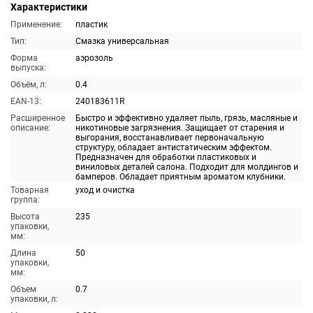
Характеристики
Применение:
пластик
Тип:
Смазка универсальная
Форма
аэрозоль
выпуска:
Объём, л:
0.4
EAN-13:
240183611R
Расширенное
Быстро и эффективно удаляет пыль, грязь, масляные и
описание:
никотиновые загрязнения. Защищает от старения и
выгорания, восстанавливает первоначальную
структуру, обладает антистатическим эффектом.
Предназначен для обработки пластиковых и
виниловых деталей салона. Подходит для молдингов и
бамперов. Обладает приятным ароматом клубники.
Товарная
уход и очистка
группа:
Высота
235
упаковки,
мм:
Длина
50
упаковки,
мм:
Объем
0.7
упаковки, л: