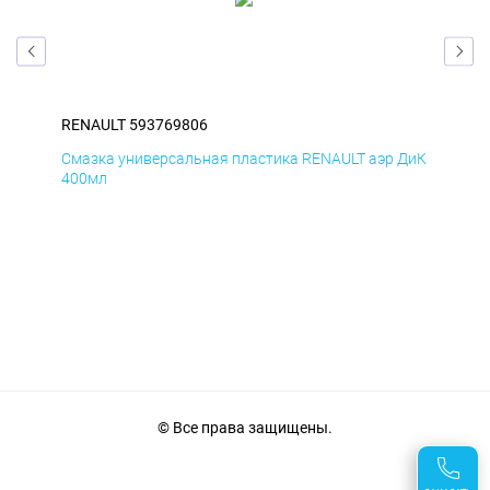
RENAULT 593769806
REN
Смазка универсальная пластика RENAULT аэр ДиК
Сма
400мл
40
© Все права защищены.