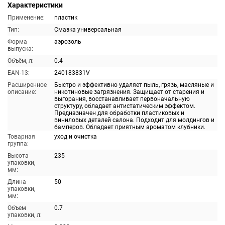
Характеристики
Применение:
пластик
Тип:
Смазка универсальная
Форма
аэрозоль
выпуска:
Объём, л:
0.4
EAN-13:
240183831V
Расширенное
Быстро и эффективно удаляет пыль, грязь, масляные и
описание:
никотиновые загрязнения. Защищает от старения и
выгорания, восстанавливает первоначальную
структуру, обладает антистатическим эффектом.
Предназначен для обработки пластиковых и
виниловых деталей салона. Подходит для молдингов и
бамперов. Обладает приятным ароматом клубники.
Товарная
уход и очистка
группа:
Высота
235
упаковки,
мм:
Длина
50
упаковки,
мм:
Объем
0.7
упаковки, л: