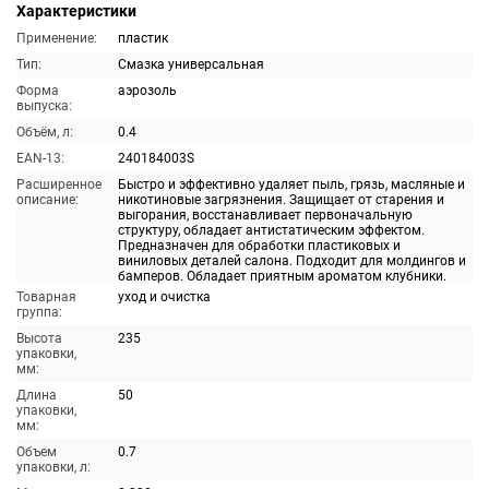
Характеристики
Применение:
пластик
Тип:
Смазка универсальная
Форма
аэрозоль
выпуска:
Объём, л:
0.4
EAN-13:
240184003S
Расширенное
Быстро и эффективно удаляет пыль, грязь, масляные и
описание:
никотиновые загрязнения. Защищает от старения и
выгорания, восстанавливает первоначальную
структуру, обладает антистатическим эффектом.
Предназначен для обработки пластиковых и
виниловых деталей салона. Подходит для молдингов и
бамперов. Обладает приятным ароматом клубники.
Товарная
уход и очистка
группа:
Высота
235
упаковки,
мм:
Длина
50
упаковки,
мм:
Объем
0.7
упаковки, л: