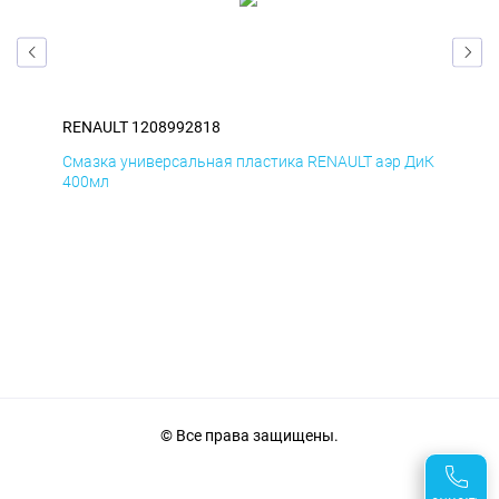
RENAULT 1208992818
REN
Смазка универсальная пластика RENAULT аэр ДиК
Сма
400мл
40
© Все права защищены.